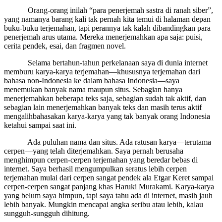
Orang-orang inilah “para penerjemah sastra di ranah siber”,
yang namanya barang kali tak pernah kita temui di halaman depan
buku-buku terjemahan, tapi perannya tak kalah dibandingkan para
penerjemah arus utama. Mereka menerjemahkan apa saja: puisi,
cerita pendek, esai, dan fragmen novel.
Selama bertahun-tahun perkelanaan saya di dunia internet
memburu karya-karya terjemahan—khususnya terjemahan dari
bahasa non-Indonesia ke dalam bahasa Indonesia—saya
menemukan banyak nama maupun situs. Sebagian hanya
menerjemahkan beberapa teks saja, sebagian sudah tak aktif, dan
sebagian lain menerjemahkan banyak teks dan masih terus aktif
mengalihbahasakan karya-karya yang tak banyak orang Indonesia
ketahui sampai saat ini.
Ada puluhan nama dan situs. Ada ratusan karya—terutama
cerpen—yang telah diterjemahkan. Saya pernah berusaha
menghimpun cerpen-cerpen terjemahan yang beredar bebas di
internet. Saya berhasil mengumpulkan seratus lebih cerpen
terjemahan mulai dari cerpen sangat pendek ala Etgar Keret sampai
cerpen-cerpen sangat panjang khas Haruki Murakami. Karya-karya
yang belum saya himpun, tapi saya tahu ada di internet, masih jauh
lebih banyak. Mungkin mencapai angka seribu atau lebih, kalau
sungguh-sungguh dihitung.