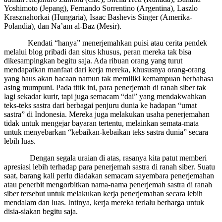
Yoshimoto (Jepang), Fernando Sorrentino (Argentina), Laszlo
Krasznahorkai (Hungaria), Isaac Bashevis Singer (Amerika-
Polandia), dan Na’am al-Baz (Mesir).
Kendati “hanya” menerjemahkan puisi atau cerita pendek
melalui blog pribadi dan situs khusus, peran mereka tak bisa
dikesampingkan begitu saja. Ada ribuan orang yang turut
mendapatkan manfaat dari kerja mereka, khususnya orang-orang
yang haus akan bacaan namun tak memiliki kemampuan berbahasa
asing mumpuni. Pada titik ini, para penerjemah di ranah siber tak
lagi sekadar kurir, tapi juga semacam “dai” yang mendakwahkan
teks-teks sastra dari berbagai penjuru dunia ke hadapan “umat
sastra” di Indonesia. Mereka juga melakukan usaha penerjemahan
tidak untuk mengejar bayaran tertentu, melainkan semata-mata
untuk menyebarkan “kebaikan-kebaikan teks sastra dunia” secara
lebih luas.
Dengan segala uraian di atas, rasanya kita patut memberi
apresiasi lebih terhadap para penerjemah sastra di ranah siber. Suatu
saat, barang kali perlu diadakan semacam sayembara penerjemahan
atau penerbit mengorbitkan nama-nama penerjemah sastra di ranah
siber tersebut untuk melakukan kerja penerjemahan secara lebih
mendalam dan luas. Intinya, kerja mereka terlalu berharga untuk
disia-siakan begitu saja.