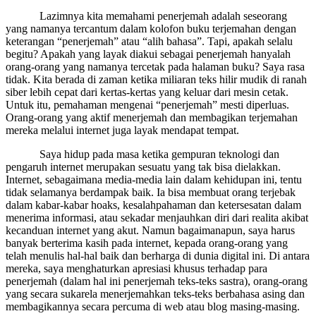
Lazimnya kita memahami penerjemah adalah seseorang
yang namanya tercantum dalam kolofon buku terjemahan dengan
keterangan “penerjemah” atau “alih bahasa”. Tapi, apakah selalu
begitu? Apakah yang layak diakui sebagai penerjemah hanyalah
orang-orang yang namanya tercetak pada halaman buku? Saya rasa
tidak. Kita berada di zaman ketika miliaran teks hilir mudik di ranah
siber lebih cepat dari kertas-kertas yang keluar dari mesin cetak.
Untuk itu, pemahaman mengenai “penerjemah” mesti diperluas.
Orang-orang yang aktif menerjemah dan membagikan terjemahan
mereka melalui internet juga layak mendapat tempat.
Saya hidup pada masa ketika gempuran teknologi dan
pengaruh internet merupakan sesuatu yang tak bisa dielakkan.
Internet, sebagaimana media-media lain dalam kehidupan ini, tentu
tidak selamanya berdampak baik. Ia bisa membuat orang terjebak
dalam kabar-kabar hoaks, kesalahpahaman dan ketersesatan dalam
menerima informasi, atau sekadar menjauhkan diri dari realita akibat
kecanduan internet yang akut. Namun bagaimanapun, saya harus
banyak berterima kasih pada internet, kepada orang-orang yang
telah menulis hal-hal baik dan berharga di dunia digital ini. Di antara
mereka, saya menghaturkan apresiasi khusus terhadap para
penerjemah (dalam hal ini penerjemah teks-teks sastra), orang-orang
yang secara sukarela menerjemahkan teks-teks berbahasa asing dan
membagikannya secara percuma di web atau blog masing-masing.