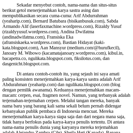
Sekadar menyebut contoh, nama-nama dan situs-situs
berikut getol menerjemahkan karya sastra asing dan
mempublikasikan secara cuma-cuma: Arif Abdurrahman
(yeaharip.com), Bernard Batubara (bisikanbusuk.com), Sabda
Armando Alif (laserfaxmachine.wordpress.com), Rizaldy Yusuf
(rizaldyyusuf.wordpress.com), Andina Dwifatma
(andinadwifatma.com), Fransiska Eka
(afransiskaeka.wordpress.com), Bastian Hidayat (kaki-
kata.blogspot.com), Aan Mansyur (medium.com/@hurufkecil),
Janoary M. Wibowo (kacamatajanoary.wordpress.com), kibul.in,
bacapetra.co, ngulikata.blogspot.com, fiksilotus.com, dan
dasgenicht.blogspot.com.
Di antara contoh-contoh itu, yang sejauh ini saya amati
paling konsisten menerjemahkan karya-karya sastra adalah Arif
Abdurahman (yeaharip.com) dan ngulikata.blogspot.com (blog
dengan pemilik awanama). Keduanya menerjemahkan macam-
macam: cerpen, esai, fragmen novel. Namun, yang terbanyak adalah
terjemahan-terjemahan cerpen. Melalui tangan mereka, banyak
nama baru yang barang kali sama sekali belum pernah didengar
kebanyakan publik pembaca di Indonesia mencuat. Mereka
menerjemahkan karya-karya siapa saja dan dari negara mana saja,
tidak hanya berfokus pada karya-karya penulis tertentu. Di antara
nama-nama penulis dunia yang karyanya mereka terjemahkan
adalah Alejandro Zambra (Cile), Sheila Heti (Kanada), Banana