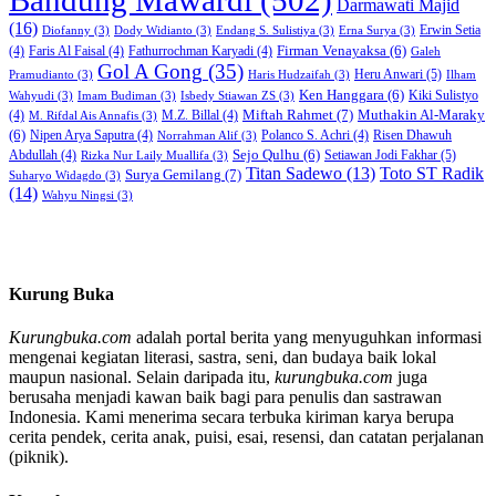
Darmawati Majid
(16)
Erwin Setia
Diofanny
(3)
Dody Widianto
(3)
Endang S. Sulistiya
(3)
Erna Surya
(3)
Firman Venayaksa
(6)
(4)
Faris Al Faisal
(4)
Fathurrochman Karyadi
(4)
Galeh
Gol A Gong
(35)
Heru Anwari
(5)
Pramudianto
(3)
Haris Hudzaifah
(3)
Ilham
Ken Hanggara
(6)
Kiki Sulistyo
Wahyudi
(3)
Imam Budiman
(3)
Isbedy Stiawan ZS
(3)
Miftah Rahmet
(7)
Muthakin Al-Maraky
(4)
M.Z. Billal
(4)
M. Rifdal Ais Annafis
(3)
(6)
Nipen Arya Saputra
(4)
Polanco S. Achri
(4)
Risen Dhawuh
Norrahman Alif
(3)
Sejo Qulhu
(6)
Setiawan Jodi Fakhar
(5)
Abdullah
(4)
Rizka Nur Laily Muallifa
(3)
Titan Sadewo
(13)
Toto ST Radik
Surya Gemilang
(7)
Suharyo Widagdo
(3)
(14)
Wahyu Ningsi
(3)
Kurung Buka
Kurungbuka.com
adalah portal berita yang menyuguhkan informasi
mengenai kegiatan literasi, sastra, seni, dan budaya baik lokal
maupun nasional. Selain daripada itu,
kurungbuka.com
juga
berusaha menjadi kawan baik bagi para penulis dan sastrawan
Indonesia. Kami menerima secara terbuka kiriman karya berupa
cerita pendek, cerita anak, puisi, esai, resensi, dan catatan perjalanan
(piknik).