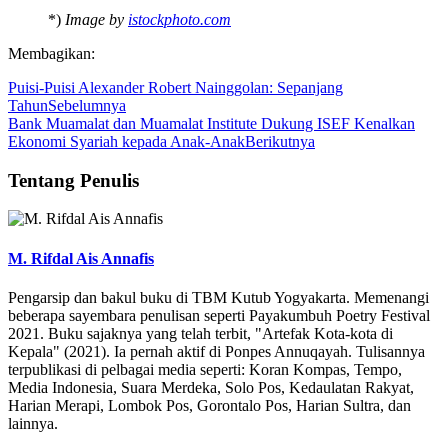
*)
Image by
istockphoto.com
Membagikan:
Puisi-Puisi Alexander Robert Nainggolan: Sepanjang
Tahun
Sebelumnya
Bank Muamalat dan Muamalat Institute Dukung ISEF Kenalkan
Ekonomi Syariah kepada Anak-Anak
Berikutnya
Tentang Penulis
M. Rifdal Ais Annafis
Pengarsip dan bakul buku di TBM Kutub Yogyakarta. Memenangi
beberapa sayembara penulisan seperti Payakumbuh Poetry Festival
2021. Buku sajaknya yang telah terbit, "Artefak Kota-kota di
Kepala" (2021). Ia pernah aktif di Ponpes Annuqayah. Tulisannya
terpublikasi di pelbagai media seperti: Koran Kompas, Tempo,
Media Indonesia, Suara Merdeka, Solo Pos, Kedaulatan Rakyat,
Harian Merapi, Lombok Pos, Gorontalo Pos, Harian Sultra, dan
lainnya.