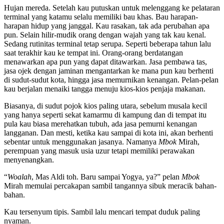
Hujan mereda. Setelah kau putuskan untuk melenggang ke pelataran
terminal yang katamu selalu memiliki bau khas. Bau harapan-
harapan hidup yang janggal. Kau rasakan, tak ada perubahan apa
pun. Selain hilir-mudik orang dengan wajah yang tak kau kenal.
Sedang rutinitas terminal tetap serupa. Seperti beberapa tahun lalu
saat terakhir kau ke tempat ini. Orang-orang berdatangan
menawarkan apa pun yang dapat ditawarkan. Jasa pembawa tas,
jasa ojek dengan jaminan mengantarkan ke mana pun kau berhenti
di sudut-sudut kota, hingga jasa memurnikan kenangan. Pelan-pelan
kau berjalan menaiki tangga menuju kios-kios penjaja makanan.
Biasanya, di sudut pojok kios paling utara, sebelum musala kecil
yang hanya seperti sekat kamarmu di kampung dan di tempat itu
pula kau biasa merehatkan tubuh, ada jasa pemurni kenangan
langganan. Dan mesti, ketika kau sampai di kota ini, akan berhenti
sebentar untuk menggunakan jasanya. Namanya
Mbok
Mirah,
perempuan yang masuk usia uzur tetapi memiliki perawakan
menyenangkan.
“
Woalah
, Mas Aldi toh. Baru sampai Yogya, ya?” pelan
Mbok
Mirah memulai percakapan sambil tangannya sibuk meracik bahan-
bahan.
Kau tersenyum tipis. Sambil lalu mencari tempat duduk paling
nyaman.