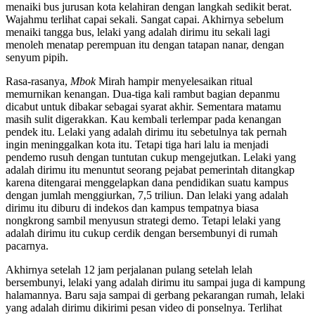
menaiki bus jurusan kota kelahiran dengan langkah sedikit berat.
Wajahmu terlihat capai sekali. Sangat capai. Akhirnya sebelum
menaiki tangga bus, lelaki yang adalah dirimu itu sekali lagi
menoleh menatap perempuan itu dengan tatapan nanar, dengan
senyum pipih.
Rasa-rasanya,
Mbok
Mirah hampir menyelesaikan ritual
memurnikan kenangan. Dua-tiga kali rambut bagian depanmu
dicabut untuk dibakar sebagai syarat akhir. Sementara matamu
masih sulit digerakkan. Kau kembali terlempar pada kenangan
pendek itu. Lelaki yang adalah dirimu itu sebetulnya tak pernah
ingin meninggalkan kota itu. Tetapi tiga hari lalu ia menjadi
pendemo rusuh dengan tuntutan cukup mengejutkan. Lelaki yang
adalah dirimu itu menuntut seorang pejabat pemerintah ditangkap
karena ditengarai menggelapkan dana pendidikan suatu kampus
dengan jumlah menggiurkan, 7,5 triliun. Dan lelaki yang adalah
dirimu itu diburu di indekos dan kampus tempatnya biasa
nongkrong sambil menyusun strategi demo. Tetapi lelaki yang
adalah dirimu itu cukup cerdik dengan bersembunyi di rumah
pacarnya.
Akhirnya setelah 12 jam perjalanan pulang setelah lelah
bersembunyi, lelaki yang adalah dirimu itu sampai juga di kampung
halamannya. Baru saja sampai di gerbang pekarangan rumah, lelaki
yang adalah dirimu dikirimi pesan video di ponselnya. Terlihat