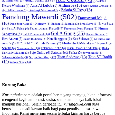
Abdul Salam HS
(9)
Adipatra
A. Warits Rovi
(3)
Ardian Je
(15)
Anas Al Lubab
(8)
Kenaro Wicaksana
(4)
Ardy Kresna Crenata
(3)
Balada Si Roy
(16)
Baehaqi Mohamad
(7)
Ayu Alfiah Jonas
(5)
Bandung Mawardi
(502)
Darmawati Majid
(16)
Erwin Setia
Dede Soepriatna
(3)
Diofanny
(3)
Endang S. Sulistiya
(3)
Erna Surya
(3)
Firman
(4)
Faris Al Faisal
(4)
Fathurrochman Karyadi
(4)
Fathurrozi Nuril Furqon
(3)
Gol A Gong
(35)
Venayaksa
(6)
Galeh Pramudianto
(3)
Haniah Nurlaili
(3)
Heru Anwari
(5)
Ken Hanggara
(6)
Kiki Sulistyo
(4)
Imam Budiman
(3)
M. Rifdal Ais
Miftah Rahmet
(7)
Muthakin Al-Maraky
(6)
M.Z. Billal
(4)
Nipen Arya
Annafis
(3)
Saputra
(4)
Polanco S. Achri
(4)
Risen Dhawuh Abdullah
(4)
Norrahman Alif
(3)
Rizka
Sejo Qulhu
(6)
Setiawan Jodi Fakhar
(5)
Nur Laily Muallifa
(3)
Setyaningsih
(3)
Titan Sadewo
(13)
Toto ST Radik
Surya Gemilang
(7)
Suharyo Widagdo
(3)
(14)
Wahyu Ningsi
(3)
Kurung Buka
Kurungbuka.com
adalah portal berita yang menyuguhkan informasi
mengenai kegiatan literasi, sastra, seni, dan budaya baik lokal
maupun nasional. Selain daripada itu,
kurungbuka.com
juga
berusaha menjadi kawan baik bagi para penulis dan sastrawan
Indonesia. Kami menerima secara terbuka kiriman karya berupa