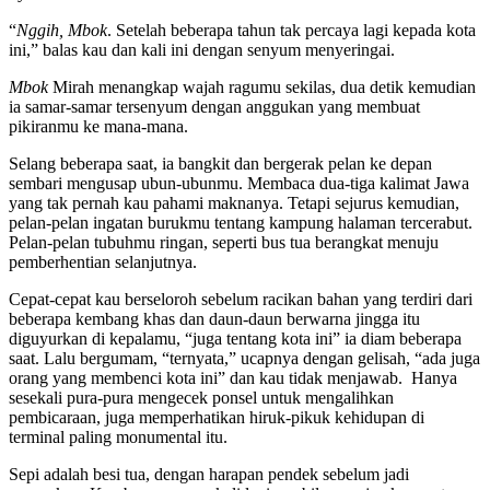
“
Nggih,
Mbok
. Setelah beberapa tahun tak percaya lagi kepada kota
ini,” balas kau dan kali ini dengan senyum menyeringai.
Mbok
Mirah menangkap wajah ragumu sekilas, dua detik kemudian
ia samar-samar tersenyum dengan anggukan yang membuat
pikiranmu ke mana-mana.
Selang beberapa saat, ia bangkit dan bergerak pelan ke depan
sembari mengusap ubun-ubunmu. Membaca dua-tiga kalimat Jawa
yang tak pernah kau pahami maknanya. Tetapi sejurus kemudian,
pelan-pelan ingatan burukmu tentang kampung halaman tercerabut.
Pelan-pelan tubuhmu ringan, seperti bus tua berangkat menuju
pemberhentian selanjutnya.
Cepat-cepat kau berseloroh sebelum racikan bahan yang terdiri dari
beberapa kembang khas dan daun-daun berwarna jingga itu
diguyurkan di kepalamu, “juga tentang kota ini” ia diam beberapa
saat. Lalu bergumam, “ternyata,” ucapnya dengan gelisah, “ada juga
orang yang membenci kota ini” dan kau tidak menjawab. Hanya
sesekali pura-pura mengecek ponsel untuk mengalihkan
pembicaraan, juga memperhatikan hiruk-pikuk kehidupan di
terminal paling monumental itu.
Sepi adalah besi tua, dengan harapan pendek sebelum jadi