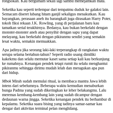
rongsokan. Kau bergumam sekali lagi sambil memejamkan mata.
Seketika kau seperti terlempar dari tempatmu duduk ke galaksi lain.
Semacam diseret lubang hitam ganjil sekaligus menakutkan. Kau
bayangkan, perasaan aneh itu barangkali juga dirasakan Harry Poter,
tokoh fiksi rekaan J.K. Rowling, yang di perjalanan baru kau
tamatkan serial terakhirnya. Bedanya, kau bukan berkelahi dengan
monster-monster aneh atau penyihir dengan sapu yang dapat
melayang, kau berkelahi dengan pikiranmu sendiri yang semakin
lesat waktu, semakin memuakkan.
Apa jadinya jika seorang laki-laki terperangkap di rangkaian waktu
serupa selama bertahun-tahun? Seperti radio usang dimiliki
kakekmu dan selalu memutar kaset sama setiap kali kau berkunjung
ke rumahnya. Kenangan pendek tetapi rumit itu selalu menghantui
pikiranmu sehingga dirimu mudah lelah dan meragukan apa pun
dari hidup.
Mbok
Mirah sudah memulai ritual, ia membaca mantra Jawa lebih
intens dari sebelumnya. Beberapa waktu kemudian menaburkan
bunga Padma yang sudah dikeringkan ke leher belakangmu. Lalu
meremas kembang-kembang lain yang sudah dicampur dengan
dedaunan warna jingga. Seketika kenangan pendek itu berhambur di
kepalamu. Seketika suara bising yang tadinya samar-samar kau
dengar dari aktivitas terminal pelan menghilang.