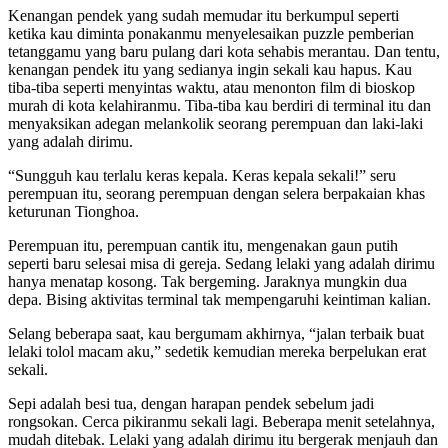
Kenangan pendek yang sudah memudar itu berkumpul seperti
ketika kau diminta ponakanmu menyelesaikan puzzle pemberian
tetanggamu yang baru pulang dari kota sehabis merantau. Dan tentu,
kenangan pendek itu yang sedianya ingin sekali kau hapus. Kau
tiba-tiba seperti menyintas waktu, atau menonton film di bioskop
murah di kota kelahiranmu. Tiba-tiba kau berdiri di terminal itu dan
menyaksikan adegan melankolik seorang perempuan dan laki-laki
yang adalah dirimu.
“Sungguh kau terlalu keras kepala. Keras kepala sekali!” seru
perempuan itu, seorang perempuan dengan selera berpakaian khas
keturunan Tionghoa.
Perempuan itu, perempuan cantik itu, mengenakan gaun putih
seperti baru selesai misa di gereja. Sedang lelaki yang adalah dirimu
hanya menatap kosong. Tak bergeming. Jaraknya mungkin dua
depa. Bising aktivitas terminal tak mempengaruhi keintiman kalian.
Selang beberapa saat, kau bergumam akhirnya, “jalan terbaik buat
lelaki tolol macam aku,” sedetik kemudian mereka berpelukan erat
sekali.
Sepi adalah besi tua, dengan harapan pendek sebelum jadi
rongsokan. Cerca pikiranmu sekali lagi. Beberapa menit setelahnya,
mudah ditebak. Lelaki yang adalah dirimu itu bergerak menjauh dan