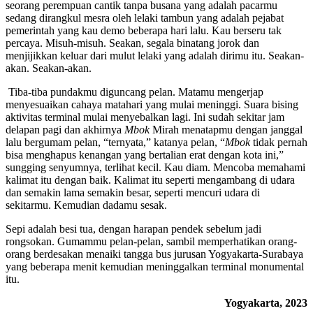
seorang perempuan cantik tanpa busana yang adalah pacarmu
sedang dirangkul mesra oleh lelaki tambun yang adalah pejabat
pemerintah yang kau demo beberapa hari lalu. Kau berseru tak
percaya. Misuh-misuh. Seakan, segala binatang jorok dan
menjijikkan keluar dari mulut lelaki yang adalah dirimu itu. Seakan-
akan. Seakan-akan.
Tiba-tiba pundakmu diguncang pelan. Matamu mengerjap
menyesuaikan cahaya matahari yang mulai meninggi. Suara bising
aktivitas terminal mulai menyebalkan lagi. Ini sudah sekitar jam
delapan pagi dan akhirnya
Mbok
Mirah menatapmu dengan janggal
lalu bergumam pelan, “ternyata,” katanya pelan, “
Mbok
tidak pernah
bisa menghapus kenangan yang bertalian erat dengan kota ini,”
sungging senyumnya, terlihat kecil. Kau diam. Mencoba memahami
kalimat itu dengan baik. Kalimat itu seperti mengambang di udara
dan semakin lama semakin besar, seperti mencuri udara di
sekitarmu. Kemudian dadamu sesak.
Sepi adalah besi tua, dengan harapan pendek sebelum jadi
rongsokan. Gumammu pelan-pelan, sambil memperhatikan orang-
orang berdesakan menaiki tangga bus jurusan Yogyakarta-Surabaya
yang beberapa menit kemudian meninggalkan terminal monumental
itu.
Yogyakarta, 2023