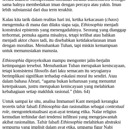
sama halnya membedakan iman dengan percaya atau yakin. Iman
lebih substansial dari dua term terakhir.
Kalau kita tarik dalam realitas hari ini, ketika kekacauan (
chaos
)
mengemuka di mana dan dilaku siapa saja,
Ethiosophia
menjadi
konstruksi epistemis yang menengadahinya. Seorang yang dianggap
terhormat, pemuka agama misalnya, tetapi terlibat atau bahkan
menjadi aktor
chaos
tadi, itu disebabkan ketidakselarasan iman
dengan moralitas. Menuhankan Tuhan, tapi miskin kemampuan
untuk memanusiakan manusia.
Ethiosophia
diproyeksikan mampu mengonter jalin-berjalin
ketimpangan tersebut. Menuhankan Tuhan merupakan keniscayaan,
tetapi konsistensi filosofis dari laku semacam itu seyogianya
berimplikasi signifikan terhadap eskalasi moral itu sendiri. Atau
dalam bahasa Abrari, “agama bukan keharusan yang menuntut
keterpaksaan, justru merupakan keniscayaan yang melahirkan
kebahagiaan setiap makhluk rasional.” (hlm. 64)
Untuk sampai ke situ, analisa Immanuel Kant menjadi kerangka
teoretis tafsir falsafi
Ethiosophia
dan rasionalitas sebagai
contextual
role
, mengontekstualisasi ayat-ayat tentang etika. Nalar religius
kemudian terhindar dari tendensi infiltrasi yang mengejawantah
akibat rasionalitas. Tafsir falsafi
Ethiosophia
melahirkan abstraksi
sempurna yang implisit dalam ayat etika, umpama figur Nabi