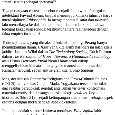
‘iman’ sebatas sebagai ‘percaya’?
Tiga pertanyaan esensial tersebut menjadi ‘bom waktu’ pergulatan
intelektual Fawaid Abrari, tinggal menunggu klimaks lahirnya karya
interdisipliner;
Ethiosophia
. Ia mengelaborasi filsafat dan tasawuf,
lalu menariknya ke dalam tataran empiris, membuktikan bahwa
terdapat kekacauan (
chaos
) terstruktur antara realitas-ideal dengan
fakta empiris itu sendiri.
Tentu saja
chaos
yang dimaksud bukanlah perang. Perang hanya
menumpahkan darah.
Chaos
yang kita alami hari-hari ini ialah krisis
jatidiri. Jacques Wllul dalam
The Technology Society
, Erich Formm
dalam
The Revolution of Hope; Towards a Humanized Technology
,
atau
Homo Deus
-nya Yuval Noah Harari telah cukup
menggelisahkan kita atas hilangnya kemanusiaan di masa depan.
Ramalan terburuk sepanjang sejarah kita, Homo Sapiens.
Magister lulusan Center for Religious and Cross-Cultural Studies
(CRCS), Universitas Gadjah Mada, Yogyakarta tersebut bertolak
dari realitas paradoksal; gejolak anti Tuhan
vis-à-vis
konfrontasi
material-centris, dan kesangsian eskatologis
vis-à-vis
keyakinan
imortalitas (hlm. 21). Terjadi ketimpangan antara iman sebagai aspek
esoteris dengan moral sebagai aspek eksoteris.
Jika iman adalah sumber lahirnya moralitas,
Ethiosophia
lahir