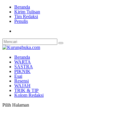
Beranda
Kirim Tulisan
Tim Redaksi
Penulis
Beranda
WARTA
SASTRA
PIKNIK
Esai
Resensi
WAJAH
TRIK & TIP
Kolom Redaksi
Pilih Halaman