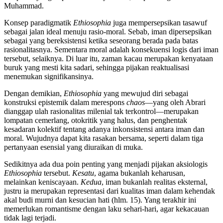
Muhammad.
Konsep paradigmatik
Ethiosophia
juga mempersepsikan tasawuf
sebagai jalan ideal menuju rasio-moral. Sebab, iman dipersepsikan
sebagai yang bereksistensi ketika seseorang berada pada batas
rasionalitasnya. Sementara moral adalah konsekuensi logis dari iman
tersebut, selaiknya. Di luar itu, zaman kacau merupakan kenyataan
buruk yang mesti kita sadari, sehingga pijakan reaktualisasi
menemukan signifikansinya.
Dengan demikian,
Ethiosophia
yang mewujud diri sebagai
konstruksi epistemik dalam merespons
chaos
—yang oleh Abrari
dianggap ulah rasionalitas milenial tak terkontrol—merupakan
lompatan cemerlang, otokritik yang halus, dan penghentak
kesadaran kolektif tentang adanya inkonsistensi antara iman dan
moral. Wujudnya dapat kita rasakan bersama, seperti dalam tiga
pertanyaan esensial yang diuraikan di muka.
Sedikitnya ada dua poin penting yang menjadi pijakan aksiologis
Ethiosophia
tersebut.
Kesatu
, agama bukanlah keharusan,
melainkan keniscayaan.
Kedua
, iman bukanlah realitas eksternal,
justru ia merupakan representasi dari kualitas iman dalam kehendak
akal budi murni dan kesucian hati (hlm. 15). Yang terakhir ini
memerlukan romantisme dengan laku sehari-hari, agar kekacauan
tidak lagi terjadi.