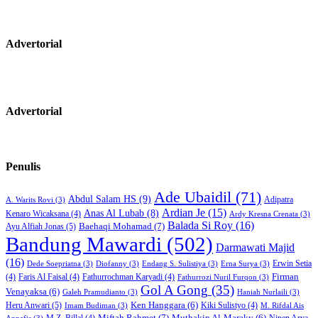
Advertorial
Advertorial
Penulis
Ade Ubaidil
(71)
Abdul Salam HS
(9)
Adipatra
A. Warits Rovi
(3)
Ardian Je
(15)
Anas Al Lubab
(8)
Kenaro Wicaksana
(4)
Ardy Kresna Crenata
(3)
Balada Si Roy
(16)
Baehaqi Mohamad
(7)
Ayu Alfiah Jonas
(5)
Bandung Mawardi
(502)
Darmawati Majid
(16)
Erwin Setia
Dede Soepriatna
(3)
Diofanny
(3)
Endang S. Sulistiya
(3)
Erna Surya
(3)
Firman
(4)
Faris Al Faisal
(4)
Fathurrochman Karyadi
(4)
Fathurrozi Nuril Furqon
(3)
Gol A Gong
(35)
Venayaksa
(6)
Galeh Pramudianto
(3)
Haniah Nurlaili
(3)
Heru Anwari
(5)
Ken Hanggara
(6)
Kiki Sulistyo
(4)
Imam Budiman
(3)
M. Rifdal Ais
Miftah Rahmet
(7)
Muthakin Al-Maraky
(6)
M.Z. Billal
(4)
Nipen Arya