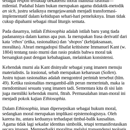
sebagai respon terhadap dekadensi moral manusia rasional—
milenial. Padahal Islam bukan merupakan agama didaktik-metodik
an sich
, justru selaiknya mengejawantah menjadi transformasi-
implementatif dalam kehidupan sehari-hari pemeluknya. Iman tidak
cukup dipahami sebagai ritual liturgis semata.
Pada dasarnya, istilah
Ethiosophia
adalah istilah baru yang tiada
padanannya dalam kamus apa pun. Ia merupakan frasa derivatif dari
kata ‘
ethos
’ (etika, rasionalitas) dan ‘
shopos
’ (kebijaksanaan,
moralitas). Abrari mengadopsi filsafat kritisisme Immanuel Kant (w.
1804) tentang rasio murni dan rasio praktis bahwa moral tak
bersangkut-paut dengan kebahagiaan, melainkan konsistensi.
Kehendak murni ala Kant disinyalir sebagai yang imanen menuju
materialistis. Ia irasional, sebab merupakan keharusan (
Sollen
).
Justru tujuan rasionalitas adalah mengontrol perintah tersebut (hlm.
49). Ketika rasionalitas mengambil-alih peran memerintah, maka ia
mendominasi sesuatu yang imanen tadi. Sementara kita di sisi lain
juga memiliki kehendak murni, fitrah. Permasalahan iman-moral ini
menjadi pokok kajian
Ethiosophia
.
Dalam
Ethiosophia
, iman dipersepsikan sebagai hukum moral,
sedangkan moral merupakan implikasi epistemologisnya. Oleh
karena itu, antara keduanya terhadapat timbal-balik kausalitas.
Agama tidak lagi sekadar identitas simbolik, tetapi termanifestasikan
secara imanen. Memperbaiki moralitas melalui transendensi teologis