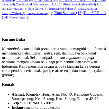
Annafis
(3)
Saputra
(4)
Polanco S. Achri
(4)
Risen Dhawuh Abdullah
(4)
Norrahman Alif
(3)
Rizka
Sejo Qulhu
(6)
Setiawan Jodi Fakhar
(5)
Nur Laily Muallifa
(3)
Setyaningsih
(3)
Titan Sadewo
(13)
Toto ST Radik
Surya Gemilang
(7)
Suharyo Widagdo
(3)
(14)
Wahyu Ningsi
(3)
Kurung Buka
Kurungbuka.com
adalah portal berita yang menyuguhkan informasi
mengenai kegiatan literasi, sastra, seni, dan budaya baik lokal
maupun nasional. Selain daripada itu,
kurungbuka.com
juga
berusaha menjadi kawan baik bagi para penulis dan sastrawan
Indonesia. Kami menerima secara terbuka kiriman karya berupa
cerita pendek, cerita anak, puisi, esai, resensi, dan catatan perjalanan
(piknik).
Kontak
Alamat:
Komplek Hegar Alam No. 40, Kampung Ciloang,
Sumurpecung, Kec. Serang, Kota Serang, Banten 42118.
Telp.:
+62 819-0631-1007
Instagram:
@kurungbukacom