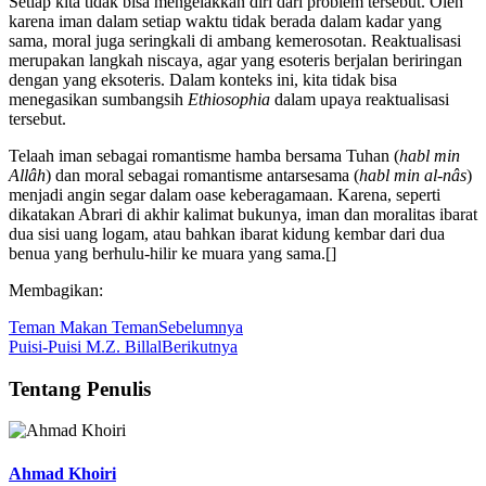
Setiap kita tidak bisa mengelakkan diri dari problem tersebut. Oleh
karena iman dalam setiap waktu tidak berada dalam kadar yang
sama, moral juga seringkali di ambang kemerosotan. Reaktualisasi
merupakan langkah niscaya, agar yang esoteris berjalan beriringan
dengan yang eksoteris. Dalam konteks ini, kita tidak bisa
menegasikan sumbangsih
Ethiosophia
dalam upaya reaktualisasi
tersebut.
Telaah iman sebagai romantisme hamba bersama Tuhan (
habl min
Allâh
) dan moral sebagai romantisme antarsesama (
habl min al-nâs
)
menjadi angin segar dalam oase keberagamaan. Karena, seperti
dikatakan Abrari di akhir kalimat bukunya, iman dan moralitas ibarat
dua sisi uang logam, atau bahkan ibarat kidung kembar dari dua
benua yang berhulu-hilir ke muara yang sama.[]
Membagikan:
Teman Makan Teman
Sebelumnya
Puisi-Puisi M.Z. Billal
Berikutnya
Tentang Penulis
Ahmad Khoiri