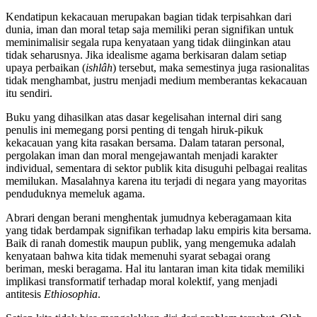
Kendatipun kekacauan merupakan bagian tidak terpisahkan dari
dunia, iman dan moral tetap saja memiliki peran signifikan untuk
meminimalisir segala rupa kenyataan yang tidak diinginkan atau
tidak seharusnya. Jika idealisme agama berkisaran dalam setiap
upaya perbaikan (
ishlâh
) tersebut, maka semestinya juga rasionalitas
tidak menghambat, justru menjadi medium memberantas kekacauan
itu sendiri.
Buku yang dihasilkan atas dasar kegelisahan internal diri sang
penulis ini memegang porsi penting di tengah hiruk-pikuk
kekacauan yang kita rasakan bersama. Dalam tataran personal,
pergolakan iman dan moral mengejawantah menjadi karakter
individual, sementara di sektor publik kita disuguhi pelbagai realitas
memilukan. Masalahnya karena itu terjadi di negara yang mayoritas
penduduknya memeluk agama.
Abrari dengan berani menghentak jumudnya keberagamaan kita
yang tidak berdampak signifikan terhadap laku empiris kita bersama.
Baik di ranah domestik maupun publik, yang mengemuka adalah
kenyataan bahwa kita tidak memenuhi syarat sebagai orang
beriman, meski beragama. Hal itu lantaran iman kita tidak memiliki
implikasi transformatif terhadap moral kolektif, yang menjadi
antitesis
Ethiosophia
.