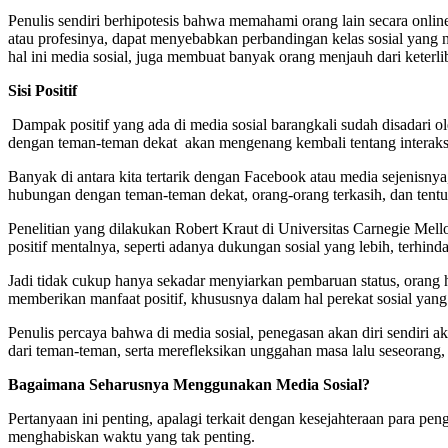
Penulis sendiri berhipotesis bahwa memahami orang lain secara online
atau profesinya, dapat menyebabkan perbandingan kelas sosial yang ne
hal ini media sosial, juga membuat banyak orang menjauh dari keterlib
Sisi Positif
Dampak positif yang ada di media sosial barangkali sudah disadari o
dengan teman-teman dekat akan mengenang kembali tentang interaksi di
Banyak di antara kita tertarik dengan Facebook atau media sejenisny
hubungan dengan teman-teman dekat, orang-orang terkasih, dan tent
Penelitian yang dilakukan Robert Kraut di Universitas Carnegie Mel
positif mentalnya, seperti adanya dukungan sosial yang lebih, terhinda
Jadi tidak cukup hanya sekadar menyiarkan pembaruan status, orang ha
memberikan manfaat positif, khususnya dalam hal perekat sosial yan
Penulis percaya bahwa di media sosial, penegasan akan diri sendiri 
dari teman-teman, serta merefleksikan unggahan masa lalu seseorang,
Bagaimana Seharusnya Menggunakan Media Sosial?
Pertanyaan ini penting, apalagi terkait dengan kesejahteraan para pen
menghabiskan waktu yang tak penting.