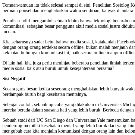
Temuan-temuan itu tidak selesai sampai di sini. Penelitian Sosiol
bermain ponsel dan menghabiskan waktu sendirian, banyak di antar
Penulis sendiri mengamini sebuah klaim bahwa teknologi benar-benar 
komunikasi, sebagian besar pengguna aktif media sosial justru didu
lucuan.
Kita seharusnya sadar betul bahwa media sosial, katakanlah Faceboo
dengan orang-orang terdekat secara offline, bukan malah menjauh dan
kekuatan hubungan komunikasi ini, baik secara online maupun offline
Di lain hal, kita juga perlu meninjau beberapa penelitian ilmiah te
media sosial baik atau buruk untuk kesejahteraan bersama?
Sisi Negatif
Secara garis besar, ketika seseorang menghabiskan lebih banyak wakt
berdampak buruh bagi kesehatan mentalnya.
Sebagai contoh, sebuah uji coba yang dilakukan di Universitas Michi
mereka berada dalam suasana hati yang lebih buruk. Berbeda dengan
Sebuah studi dari UC San Diego dan Univeraitas Yale menemukan bahw
cenderung memiliki kesehatan mental yang lebih buruk dari yang lainn
mengubah cara kita menjalin komunikasi dengan orang lain dan kelom