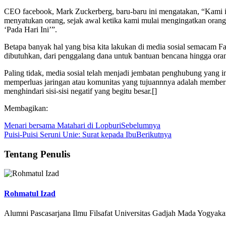
CEO facebook, Mark Zuckerberg, baru-baru ini mengatakan, “Kami in
menyatukan orang, sejak awal ketika kami mulai mengingatkan orang
‘Pada Hari Ini’”.
Betapa banyak hal yang bisa kita lakukan di media sosial semacam Fa
dibutuhkan, dari penggalang dana untuk bantuan bencana hingga ora
Paling tidak, media sosial telah menjadi jembatan penghubung yang in
memperluas jaringan atau komunitas yang tujuannnya adalah memberi 
menghindari sisi-sisi negatif yang begitu besar.[]
Membagikan:
Menari bersama Matahari di Lopburi
Sebelumnya
Puisi-Puisi Seruni Unie: Surat kepada Ibu
Berikutnya
Tentang Penulis
Rohmatul Izad
Alumni Pascasarjana Ilmu Filsafat Universitas Gadjah Mada Yogyakar