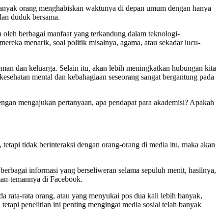
ni banyak orang menghabiskan waktunya di depan umum dengan hanya
dan duduk bersama.
h oleh berbagai manfaat yang terkandung dalam teknologi-
ereka menarik, soal politik misalnya, agama, atau sekadar lucu-
man dan keluarga. Selain itu, akan lebih meningkatkan hubungan kita
u kesehatan mental dan kebahagiaan seseorang sangat bergantung pada
a dengan mengajukan pertanyaan, apa pendapat para akademisi? Apakah
tetapi tidak berinteraksi dengan orang-orang di media itu, maka akan
berbagai informasi yang berseliweran selama sepuluh menit, hasilnya,
man-temannya di Facebook.
 rata-rata orang, atau yang menyukai pos dua kali lebih banyak,
tetapi penelitian ini penting mengingat media sosial telah banyak