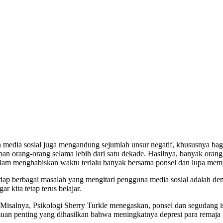
an media sosial juga mengandung sejumlah unsur negatif, khususnya bagi
upan orang-orang selama lebih dari satu dekade. Hasilnya, banyak oran
 dalam menghabiskan waktu terlalu banyak bersama ponsel dan lupa mem
rhadap berbagai masalah yang mengitari pengguna media sosial adalah d
 kita tetap terus belajar.
. Misalnya, Psikologi Sherry Turkle menegaskan, ponsel dan segudang i
uan penting yang dihasilkan bahwa meningkatnya depresi para remaja 