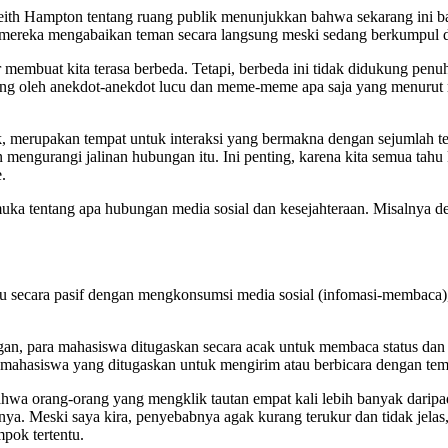
og Keith Hampton tentang ruang publik menunjukkan bahwa sekarang i
a mereka mengabaikan teman secara langsung meski sedang berkumpul 
membuat kita terasa berbeda. Tetapi, berbeda ini tidak didukung penu
kung oleh anekdot-anekdot lucu dan meme-meme apa saja yang menurut m
k, merupakan tempat untuk interaksi yang bermakna dengan sejumlah te
 mengurangi jalinan hubungan itu. Ini penting, karena kita semua tah
.
rkemuka tentang apa hubungan media sosial dan kesejahteraan. Misalny
u secara pasif dengan mengkonsumsi media sosial (infomasi-membaca), 
gan, para mahasiswa ditugaskan secara acak untuk membaca status dan 
 mahasiswa yang ditugaskan untuk mengirim atau berbicara dengan te
a orang-orang yang mengklik tautan empat kali lebih banyak daripada
ya. Meski saya kira, penyebabnya agak kurang terukur dan tidak jelas, 
pok tertentu.