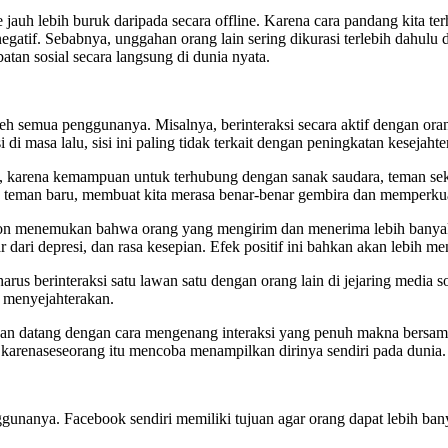
 jauh lebih buruk daripada secara offline. Karena cara pandang kita te
gatif. Sebabnya, unggahan orang lain sering dikurasi terlebih dahulu d
atan sosial secara langsung di dunia nyata.
leh semua penggunanya. Misalnya, berinteraksi secara aktif dengan ora
 masa lalu, sisi ini paling tidak terkait dengan peningkatan kesejahte
a, karena kemampuan untuk terhubung dengan sanak saudara, teman sekel
u teman baru, membuat kita merasa benar-benar gembira dan memperkua
lon menemukan bahwa orang yang mengirim dan menerima lebih banyak p
r dari depresi, dan rasa kesepian. Efek positif ini bahkan akan lebih m
rus berinteraksi satu lawan satu dengan orang lain di jejaring media so
g menyejahterakan.
akan datang dengan cara mengenang interaksi yang penuh makna bersama
 karenaseseorang itu mencoba menampilkan dirinya sendiri pada dunia.
ggunanya. Facebook sendiri memiliki tujuan agar orang dapat lebih bany