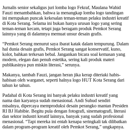
Jurnalis senior sekaligus juri lomba logo Fekraf, Maulana Wahid
Fauzi menambahkan, bahwa ia menangkap lomba logo tandingan
ini merupakan puncak kekesalan teman-teman pelaku industri kreatif
di Kota Serang. Selama ini bukan hanya urusan logo yang sering
teman-teman kecam, tetapi juga beragam produk Pemkot Serang
lainnya yang di dalamnya memuat unsur desain grafis.
“Pemkot Serang menurut saya ibarat katak dalam tempurung. Dalam
hal dunia desain grafis, Pemkot Serang sangat konservatif, kuno,
kolot, bahkan terkesan bebal. Jangankan bicara soal kemasan yang
modern, elegan dan penuh estetika, sering kali produk materi
publikasinya pun miskin literasi,” serunya.
Makanya, tambah Fauzi, jangan heran jika kerap diteriaki habis-
habisan oleh warganet, seperti halnya logo HUT Kota Serang dari
tahun ke tahun.
Padahal di Kota Serang ini banyak pelaku industri kreatif yang
nama dan karyanya sudah menasional. Andi Suhud sendiri
misalnya, dipercaya memproduksi desain perangko mantan Presiden
RI BJ Habibie. Begitu pula dengan fotografi, sinematografi, literasi
dan sektor industri kreatif lainnya, banyak yang sudah profesional
menasional. “Tapi mereka ini entah kenapa seringkali tak dilibatkan
dalam program-program kreatif oleh Pemkot Serang,” ungkapnya.