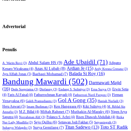
Advertorial
Penulis
Ade Ubaidil
(71)
Abdul Salam HS
(9)
Adipatra
A. Warits Rovi
(3)
Ardian Je
(15)
Anas Al Lubab
(8)
Kenaro Wicaksana
(4)
Ardy Kresna Crenata
(3)
Balada Si Roy
(16)
Baehaqi Mohamad
(7)
Ayu Alfiah Jonas
(5)
Bandung Mawardi
(502)
Darmawati Majid
(16)
Erwin Setia
Dede Soepriatna
(3)
Diofanny
(3)
Endang S. Sulistiya
(3)
Erna Surya
(3)
Firman
(4)
Faris Al Faisal
(4)
Fathurrochman Karyadi
(4)
Fathurrozi Nuril Furqon
(3)
Gol A Gong
(35)
Venayaksa
(6)
Galeh Pramudianto
(3)
Haniah Nurlaili
(3)
Heru Anwari
(5)
Ken Hanggara
(6)
Kiki Sulistyo
(4)
Imam Budiman
(3)
M. Rifdal Ais
Miftah Rahmet
(7)
Muthakin Al-Maraky
(6)
M.Z. Billal
(4)
Nipen Arya
Annafis
(3)
Saputra
(4)
Polanco S. Achri
(4)
Risen Dhawuh Abdullah
(4)
Norrahman Alif
(3)
Rizka
Sejo Qulhu
(6)
Setiawan Jodi Fakhar
(5)
Nur Laily Muallifa
(3)
Setyaningsih
(3)
Titan Sadewo
(13)
Toto ST Radik
Surya Gemilang
(7)
Suharyo Widagdo
(3)