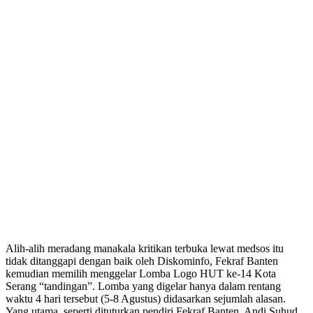
Alih-alih meradang manakala kritikan terbuka lewat medsos itu
tidak ditanggapi dengan baik oleh Diskominfo, Fekraf Banten
kemudian memilih menggelar Lomba Logo HUT ke-14 Kota
Serang “tandingan”. Lomba yang digelar hanya dalam rentang
waktu 4 hari tersebut (5-8 Agustus) didasarkan sejumlah alasan.
Yang utama, seperti dituturkan pendiri Fekraf Banten, Andi Suhud