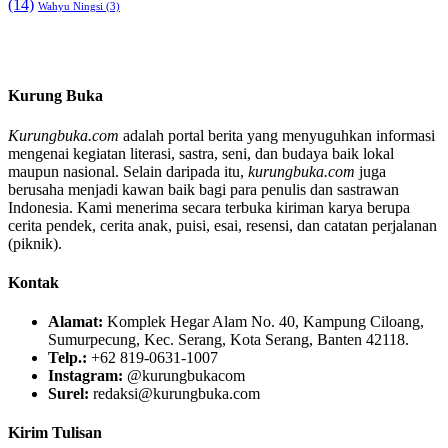
(14)
Wahyu Ningsi
(3)
Kurung Buka
Kurungbuka.com
adalah portal berita yang menyuguhkan informasi
mengenai kegiatan literasi, sastra, seni, dan budaya baik lokal
maupun nasional. Selain daripada itu,
kurungbuka.com
juga
berusaha menjadi kawan baik bagi para penulis dan sastrawan
Indonesia. Kami menerima secara terbuka kiriman karya berupa
cerita pendek, cerita anak, puisi, esai, resensi, dan catatan perjalanan
(piknik).
Kontak
Alamat:
Komplek Hegar Alam No. 40, Kampung Ciloang,
Sumurpecung, Kec. Serang, Kota Serang, Banten 42118.
Telp.:
+62 819-0631-1007
Instagram:
@kurungbukacom
Surel:
redaksi@kurungbuka.com
Kirim Tulisan