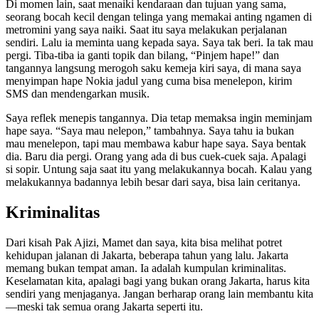
Di momen lain, saat menaiki kendaraan dan tujuan yang sama,
seorang bocah kecil dengan telinga yang memakai anting ngamen di
metromini yang saya naiki. Saat itu saya melakukan perjalanan
sendiri. Lalu ia meminta uang kepada saya. Saya tak beri. Ia tak mau
pergi. Tiba-tiba ia ganti topik dan bilang, “Pinjem hape!” dan
tangannya langsung merogoh saku kemeja kiri saya, di mana saya
menyimpan hape Nokia jadul yang cuma bisa menelepon, kirim
SMS dan mendengarkan musik.
Saya reflek menepis tangannya. Dia tetap memaksa ingin meminjam
hape saya. “Saya mau nelepon,” tambahnya. Saya tahu ia bukan
mau menelepon, tapi mau membawa kabur hape saya. Saya bentak
dia. Baru dia pergi. Orang yang ada di bus cuek-cuek saja. Apalagi
si sopir. Untung saja saat itu yang melakukannya bocah. Kalau yang
melakukannya badannya lebih besar dari saya, bisa lain ceritanya.
Kriminalitas
Dari kisah Pak Ajizi, Mamet dan saya, kita bisa melihat potret
kehidupan jalanan di Jakarta, beberapa tahun yang lalu. Jakarta
memang bukan tempat aman. Ia adalah kumpulan kriminalitas.
Keselamatan kita, apalagi bagi yang bukan orang Jakarta, harus kita
sendiri yang menjaganya. Jangan berharap orang lain membantu kita
—meski tak semua orang Jakarta seperti itu.