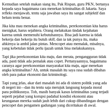
Kemudian setelah makan siang itu, Pak Rispan, guru PKN, bertanya
kepada saya bagaimana cara menekan kriminalitas di Jakarta. Saya
refleks menjawab, tentu saja jawaban saya itu sangat subjektif dan
belum tentu benar.
Jika kita mau menekan angka kriminalitas, perekonomian kita harus
menigkat, harus sejahtera. Orang melakukan tindak kejahatan
karena untuk memenuhi kebutuhannya. Bisa jadi karena ia tidak
bekerja dan bekerja itu butuh
skill
, dan ia tak punya itu, maka
ahkirnya ia ambil jalan pintas. Mencopet atau memalak, misalnya,
yang kebetulan tidak perlu ijazah untuk bisa melakukannya.
Tapi jika perekonomian kita maju, dan merata, pengangguran tidak
ada, pasti tidak ada pemalak atau copet. Pertanyaannya, bagaimana
caranya agar perekonomian masyarakat kita maju, agar menekan
angka kriminalitas? Ah, untuk masalah itu saya rasa sudah dibahas
oleh para pakar ekonomi dan kriminologi.
Tapi yang jelas, akar dari masalah ini ada di sistem politik yang ada
di negeri ini—dan itu tentu saja merujuk langsung kepada moral
para politikusnya. Toh, masih banyak kasus kriminalitas yang terjadi
seperti pejabat yang korupsi padahal kondisi ekonomi atau
keunganan mereka sudah jauh lebih dari cukup dibandingan dengan
pencopet dan pengamen gadungan yang diceritakan di awal.