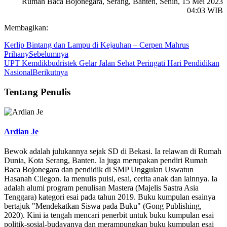
Rumah Baca Bojonegara, Serang, Banten, Senin, 15 Mei 2023
04:03 WIB
Membagikan:
Kerlip Bintang dan Lampu di Kejauhan – Cerpen Mahrus
Prihany
Sebelumnya
UPT Kemdikbudristek Gelar Jalan Sehat Peringati Hari Pendidikan
Nasional
Berikutnya
Tentang Penulis
Ardian Je
Bewok adalah julukannya sejak SD di Bekasi. Ia relawan di Rumah
Dunia, Kota Serang, Banten. Ia juga merupakan pendiri Rumah
Baca Bojonegara dan pendidik di SMP Unggulan Uswatun
Hasanah Cilegon. Ia menulis puisi, esai, cerita anak dan lainnya. Ia
adalah alumi program penulisan Mastera (Majelis Sastra Asia
Tenggara) kategori esai pada tahun 2019. Buku kumpulan esainya
bertajuk "Mendekatkan Siswa pada Buku" (Gong Publishing,
2020). Kini ia tengah mencari penerbit untuk buku kumpulan esai
politik-sosial-budayanya dan merampungkan buku kumpulan esai