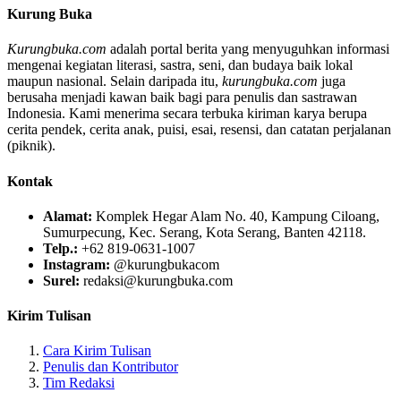
Kurung Buka
Kurungbuka.com
adalah portal berita yang menyuguhkan informasi
mengenai kegiatan literasi, sastra, seni, dan budaya baik lokal
maupun nasional. Selain daripada itu,
kurungbuka.com
juga
berusaha menjadi kawan baik bagi para penulis dan sastrawan
Indonesia. Kami menerima secara terbuka kiriman karya berupa
cerita pendek, cerita anak, puisi, esai, resensi, dan catatan perjalanan
(piknik).
Kontak
Alamat:
Komplek Hegar Alam No. 40, Kampung Ciloang,
Sumurpecung, Kec. Serang, Kota Serang, Banten 42118.
Telp.:
+62 819-0631-1007
Instagram:
@kurungbukacom
Surel:
redaksi@kurungbuka.com
Kirim Tulisan
Cara Kirim Tulisan
Penulis dan Kontributor
Tim Redaksi