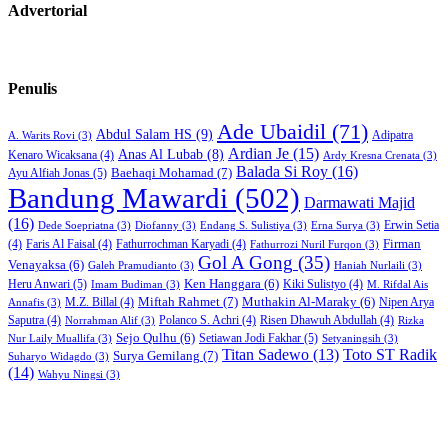
Advertorial
Penulis
Ade Ubaidil
(71)
Abdul Salam HS
(9)
Adipatra
A. Warits Rovi
(3)
Ardian Je
(15)
Anas Al Lubab
(8)
Kenaro Wicaksana
(4)
Ardy Kresna Crenata
(3)
Balada Si Roy
(16)
Baehaqi Mohamad
(7)
Ayu Alfiah Jonas
(5)
Bandung Mawardi
(502)
Darmawati Majid
(16)
Erwin Setia
Dede Soepriatna
(3)
Diofanny
(3)
Endang S. Sulistiya
(3)
Erna Surya
(3)
Firman
(4)
Faris Al Faisal
(4)
Fathurrochman Karyadi
(4)
Fathurrozi Nuril Furqon
(3)
Gol A Gong
(35)
Venayaksa
(6)
Galeh Pramudianto
(3)
Haniah Nurlaili
(3)
Heru Anwari
(5)
Ken Hanggara
(6)
Kiki Sulistyo
(4)
Imam Budiman
(3)
M. Rifdal Ais
Miftah Rahmet
(7)
Muthakin Al-Maraky
(6)
M.Z. Billal
(4)
Nipen Arya
Annafis
(3)
Saputra
(4)
Polanco S. Achri
(4)
Risen Dhawuh Abdullah
(4)
Norrahman Alif
(3)
Rizka
Sejo Qulhu
(6)
Setiawan Jodi Fakhar
(5)
Nur Laily Muallifa
(3)
Setyaningsih
(3)
Titan Sadewo
(13)
Toto ST Radik
Surya Gemilang
(7)
Suharyo Widagdo
(3)
(14)
Wahyu Ningsi
(3)