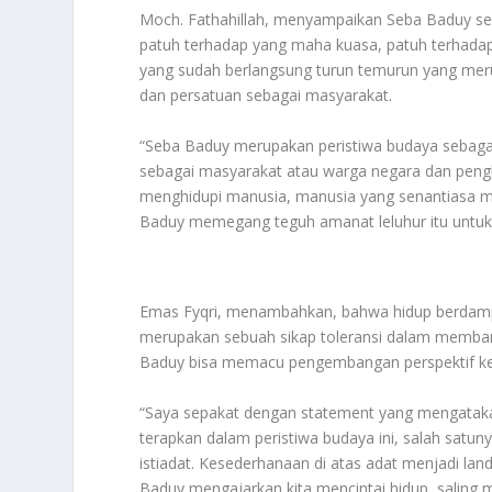
Moch. Fathahillah, menyampaikan Seba Baduy seba
patuh terhadap yang maha kuasa, patuh terhadap
yang sudah berlangsung turun temurun yang mer
dan persatuan sebagai masyarakat.
“Seba Baduy merupakan peristiwa budaya sebaga
sebagai masyarakat atau warga negara dan pengh
menghidupi manusia, manusia yang senantiasa m
Baduy memegang teguh amanat leluhur itu untuk di
Emas Fyqri, menambahkan, bahwa hidup berdampi
merupakan sebuah sikap toleransi dalam membang
Baduy bisa memacu pengembangan perspektif ke
“Saya sepakat dengan statement yang mengatakan 
terapkan dalam peristiwa budaya ini, salah satu
istiadat. Kesederhanaan di atas adat menjadi la
Baduy mengajarkan kita mencintai hidup, saling