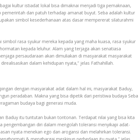
gai kultur istiadat lokal bisa dimaknai menjadi tiga pemaknaan,
 pemerintah dan patuh terhadap amanat buyut. Seba adalah kultur
upakan simbol kesederhanaan atas dasar mempererat silaturahmi
i simbol rasa syukur mereka kepada yang maha kuasa, rasa syukur
ormatan kepada leluhur. Alam yang terjaga akan senatiasa
enjaga persaudaraan akan dimuliakan di masyarakat masyarakat
realisasikan dalam kehidupan nyata,” jelas Fathahillah.
ngan dengan masyarakat adat dalam hal ini, masyarakat Baduy,
un peradaban. Makna yang bisa dipetik dari peristiwa budaya Seba
ragaman budaya bagi generasi muda.
Baduy itu tuntutan bukan tontonan. Terdapat nilai yang bisa kita
nya pengembangan diri dalam mengolah toleransi menyikapi adat-
ndasan nyata menekan ego dan arogansi dan melahirkan toleransi.
 menghormati & menghargai meskipun perbedaan itu nyata,” jelas