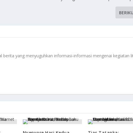
BERIK
 berita yang menyuguhkan informasi-informasi mengenai kegiatan li
k
Nyenyore Hari Kedua
Tias Tatanka: