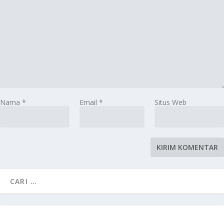
Nama
*
Email
*
Situs Web