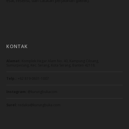
esai, resensi, dan catatan perjalanan (piknik).
KONTAK
Alamat:
Komplek Hegar Alam No. 40, Kampung Ciloang,
Sumurpecung, Kec. Serang, Kota Serang, Banten 42118.
Telp.:
+62 819-0631-1007
Instagram:
@kurungbukacom
Surel:
redaksi@kurungbuka.com