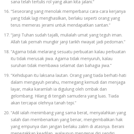
sana telah tertulis rol yang akan kita jalani.”
“Seseorang yang menolak memperbarui cara-cara kerjanya
yang tidak lagi menghasilkan, berlaku seperti orang yang
terus memeras jerami untuk mendapatkan santan.”
“Janji Tuhan sudah tajalli, mulialah umat yang teguh iman.
Allah tak pernah mungkir janji tarikh riwayat jadi pedoman.”
“Agama tidak melarang sesuatu perbuatan kalau perbuatan
itu tidak merusak jiwa. Agama tidak menyuruh, kalau
suruhan tidak membawa selamat dan bahagia jiwa.”
“Kehidupan itu laksana lautan. Orang yang tiada berhati-hati
dalam mengayuh perahu, memegang kemudi dan menjaga
layar, maka karamlah ia digulung oleh ombak dan
gelombang. Hilang di tengah samudera yang luas. Tiada
akan tercapai olehnya tanah tepi.”
“Adil ialah menimbang yang sama berat, menyalahkan yang
salah dan membenarkan yang benar, mengembalikan hak
yang empunya dan jangan berlaku zalim di atasnya. Berani
menegakkan keadilan, walaupun mengenai diri sendiri,