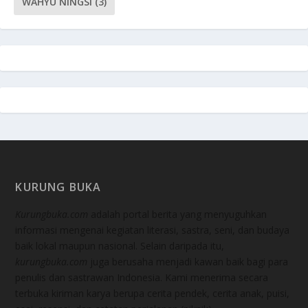
WAHYU NINGSI
(3)
KURUNG BUKA
Kurungbuka.com
adalah portal berita yang menyuguhkan
informasi mengenai kegiatan literasi, sastra, seni, dan budaya
baik lokal maupun nasional. Selain daripada itu,
kurungbuka.com
juga berusaha menjadi kawan baik bagi para
penulis dan sastrawan Indonesia. Kami menerima secara
terbuka kiriman karya berupa cerita pendek, cerita anak, puisi,